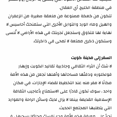
في منطقة الخليج. أي العقال.
تتكون من كعكة مصنوعة من ملعقة صغيرة من الزعفران
والهيل وماء الورد والتوابل الأخرى التي ستمنحك أحاسيس لا
نهاية لها للتذوق وستجعل تجربتك في هذه الأراضي لا تُنسى
وستكون ذكرى ممتعة لا تمحى في ذاكرتك.
السفر إلى مدينة كويت
لا شك أن الثراء الثقافي وجاذبية تقاليد الكويت وإبهار
فولكلوره ودفئها مساحاتها وأهلها تجعل من هذه الأمة
مكانًا لا مفر منه عند التخطيط لقضاء الإجازات. في مكان
واحد ، سوف تكون قادرًا على الاستمتاع بأعاجيب الثقافة
الإسلامية القديمة بينما لا يزال لديك وسائل الراحة والموارد
التي يتطلبها المجتمع الحديث.
تجرأ على معرفة هذه الأمة ودع نفسك محاطًا بسحرها ، في