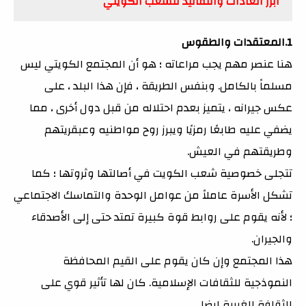
أبرز العادات والتقاليد للشعب الكويتي
1.
المعتقدات والطقوس
هنا عنصر مهم يجب مراعاته ؛ هو أن المجتمع الكويتي ليس
مسلماً بالكامل. وبنفس الطريقة ، فإن هذا البلد ، على
عكس جيرانه ، يتميز بعدم احتلاله من قبل دول أخرى ، مما
يضفي عليه طابعًا رمزيًا ويبرز روح مواطنيه وعبقريتهم
وطريقتهم في العيش.
تتجلى خصوصية شعب الكويت في أصالتها وثروتها ؛ كما
تشكل الأسرة عاملاً من عوامل الوحدة والتماسك الاجتماعي
؛ لأنه يقوم على روابط قوة كبيرة تمتد حتى إلى الأصدقاء
والجيران.
هذا المجتمع وإن كان يقوم على القيم المحافظة
النموذجية للثقافات الإسلامية. كان لها تأثير قوي على
الثقافة الغربية ايضا.