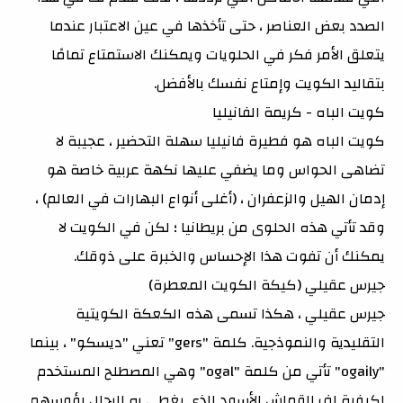
الصدد بعض العناصر ، حتى تأخذها في عين الاعتبار عندما
يتعلق الأمر فكر في الحلويات ويمكنك الاستمتاع تمامًا
بتقاليد الكويت وإمتاع نفسك بالأفضل.
كويت الباه - كريمة الفانيليا
كويت الباه هو فطيرة فانيليا سهلة التحضير ، عجيبة لا
تضاهى الحواس وما يضفي عليها نكهة عربية خاصة هو
إدمان الهيل والزعفران ، (أغلى أنواع البهارات في العالم) ،
وقد تأتي هذه الحلوى من بريطانيا ؛ لكن في الكويت لا
يمكنك أن تفوت هذا الإحساس والخبرة على ذوقك.
جيرس عقيلي (كيكة الكويت المعطرة)
جيرس عقيلي ، هكذا تسمى هذه الكعكة الكويتية
التقليدية والنموذجية. كلمة "gers" تعني "ديسكو" ، بينما
"ogaily" تأتي من كلمة "ogal" وهي المصطلح المستخدم
لكيفية لف القماش الأسود الذي يغطى به الرجال رؤوسهم