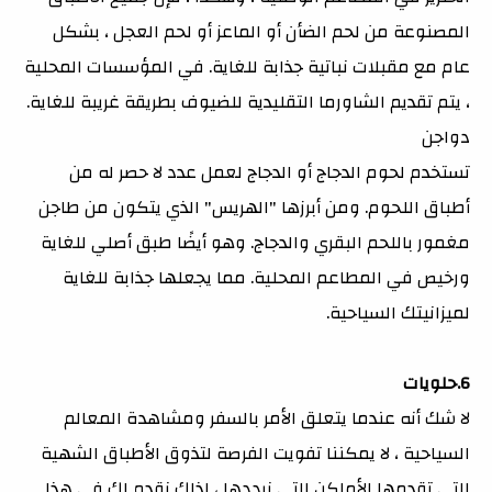
المصنوعة من لحم الضأن أو الماعز أو لحم العجل ، بشكل
عام مع مقبلات نباتية جذابة للغاية. في المؤسسات المحلية
، يتم تقديم الشاورما التقليدية للضيوف بطريقة غريبة للغاية.
دواجن
تستخدم لحوم الدجاج أو الدجاج لعمل عدد لا حصر له من
أطباق اللحوم. ومن أبرزها "الهريس" الذي يتكون من طاجن
مغمور باللحم البقري والدجاج. وهو أيضًا طبق أصلي للغاية
ورخيص في المطاعم المحلية. مما يجعلها جذابة للغاية
لميزانيتك السياحية.
6.حلويات
لا شك أنه عندما يتعلق الأمر بالسفر ومشاهدة المعالم
السياحية ، لا يمكننا تفويت الفرصة لتذوق الأطباق الشهية
التي تقدمها الأماكن التي نرددها ، لذلك نقدم لك في هذا