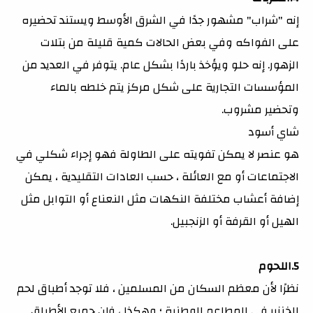
إنه "شراب" مشهور جدًا في الشرق الأوسط ويستند تحضيره
على الفواكه وفي بعض الحالات كمية قليلة من بتلات
الزهور. إنه حلو ويؤخذ باردًا بشكل عام. يتوفر في العديد من
المؤسسات التجارية على شكل مركز يتم خلطه بالماء
وتحضير مشروب.
شاي أسود
هو عنصر لا يمكن تفويته على الطاولة فهو إجراء شكلي في
الاجتماعات أو مع العائلة ، حسب العادات التقليدية ، يمكن
إضافة أعشاب مختلفة النكهات مثل النعناع أو التوابل مثل
الهيل أو القرفة أو الزنجبيل.
5.اللحوم
نظرًا لأن معظم السكان من المسلمين ، فلا توجد أطباق لحم
الخنزير في المطاعم الوطنية ؛ وهكذا ، فإن جميع الأطباق