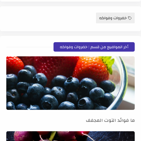
خضروات وفواكه
أخر المواضيع من قسم : خضروات وفواكه
ما فوائد التوت المجفف